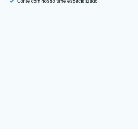
Conte com nosso time especializado
Login
*
Senha
*